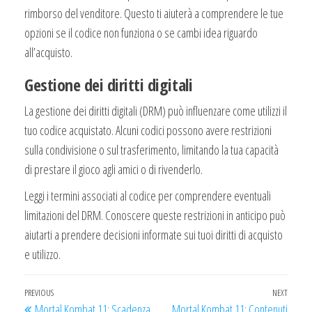
rimborso del venditore. Questo ti aiuterà a comprendere le tue
opzioni se il codice non funziona o se cambi idea riguardo
all’acquisto.
Gestione dei diritti digitali
La gestione dei diritti digitali (DRM) può influenzare come utilizzi il
tuo codice acquistato. Alcuni codici possono avere restrizioni
sulla condivisione o sul trasferimento, limitando la tua capacità
di prestare il gioco agli amici o di rivenderlo.
Leggi i termini associati al codice per comprendere eventuali
limitazioni del DRM. Conoscere queste restrizioni in anticipo può
aiutarti a prendere decisioni informate sui tuoi diritti di acquisto
e utilizzo.
Post
Previous
PREVIOUS
NEXT
Next
Mortal Kombat 11: Scadenza
Mortal Kombat 11: Contenuti